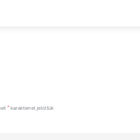
*
ket
karakterrel jelöltük