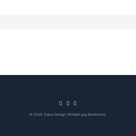
© 2026
Svecc Design
.
Minden jog fenntartva.